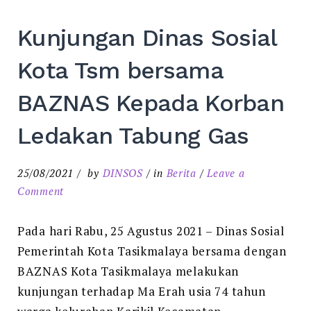
Kunjungan Dinas Sosial
Kota Tsm bersama
BAZNAS Kepada Korban
Ledakan Tabung Gas
25/08/2021
by
DINSOS
in
Berita
Leave a
on
Comment
Kunjungan
Dinas
Pada hari Rabu, 25 Agustus 2021 – Dinas Sosial
Sosial
Pemerintah Kota Tasikmalaya bersama dengan
Kota
BAZNAS Kota Tasikmalaya melakukan
Tsm
kunjungan terhadap Ma Erah usia 74 tahun
bersama