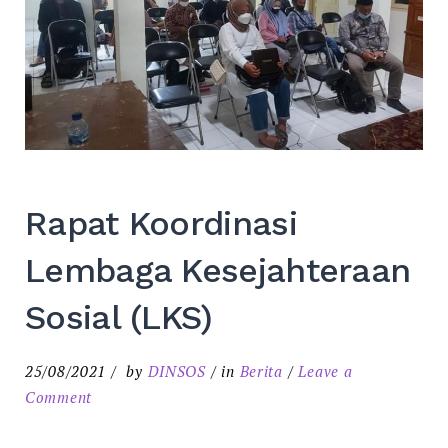
Rapat Koordinasi
Lembaga Kesejahteraan
Sosial (LKS)
25/08/2021
by
DINSOS
in
Berita
Leave a
on
Comment
Rapat
Koordinasi