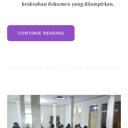
keabsahan dokumen yang dilampirkan.
“PROGRAM
CONTINUE READING
PEDOMAN
PEMBERIAN
BEASISWA
PENDIDIKAN
BAGI
MASYARAKAT
MISKIN
BERPRESTASI”