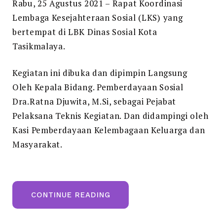
Rabu, 25 Agustus 2021 – Rapat Koordinasi
Lembaga
Lembaga Kesejahteraan Sosial (LKS) yang
Kesejahteraan
bertempat di LBK Dinas Sosial Kota
Sosial
Tasikmalaya.
(LKS)
Kegiatan ini dibuka dan dipimpin Langsung
Oleh Kepala Bidang. Pemberdayaan Sosial
Dra.Ratna Djuwita, M.Si, sebagai Pejabat
Pelaksana Teknis Kegiatan. Dan didampingi oleh
Kasi Pemberdayaan Kelembagaan Keluarga dan
Masyarakat.
“RAPAT
CONTINUE READING
KOORDINASI
LEMBAGA
KESEJAHTERAAN