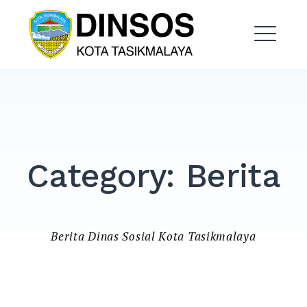
Skip
Dinas Sosial Kota
to
Tasikmalaya
content
ME
EXPAND
DROPDO
EXPAND
Category:
Berita
DROPDO
EXPAND
DROPDO
Berita Dinas Sosial Kota Tasikmalaya
EXPAND
DROPDO
EXPAND
DROPDO