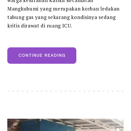
warga kelurahan Karikil Kecamatan
BAZNAS
Mangkubumi yang merupakan korban ledakan
Kepada
tabung gas yang sekarang kondisinya sedang
Korban
kritis dirawat di ruang ICU.
Ledakan
Tabung
Gas
“KUNJUNGAN
CONTINUE READING
DINAS
SOSIAL
KOTA
TSM
BERSAMA
BAZNAS
KEPADA
KORBAN
LEDAKAN
TABUNG
GAS”