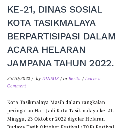
KE-21, DINAS SOSIAL
KOTA TASIKMALAYA
BERPARTISIPASI DALAM
ACARA HELARAN
JAMPANA TAHUN 2022.
25/10/2022
by
DINSOS
in
Berita
Leave a
on
Comment
DALAM
RANGKA
Kota Tasikmalaya Masih dalam rangkaian
MEMERIAHKAN
peringatan Hari Jadi Kota Tasikmalaya ke-21.
ACARA
Minggu, 23 Oktober 2022 digelar Helaran
HUT
Budaya Tasik Oktober Festival (TOF) Festival