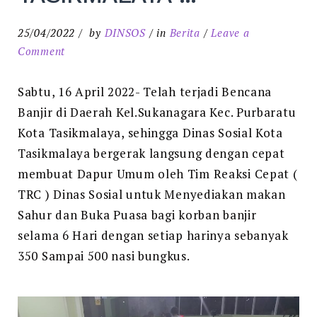
25/04/2022
by
DINSOS
in
Berita
Leave a
on
Comment
DAPUR
UMUM
Sabtu, 16 April 2022- Telah terjadi Bencana
DINAS
Banjir di Daerah Kel.Sukanagara Kec. Purbaratu
SOSIAL
Kota Tasikmalaya, sehingga Dinas Sosial Kota
KOTA
Tasikmalaya bergerak langsung dengan cepat
TASIKMALAYA
membuat Dapur Umum oleh Tim Reaksi Cepat (
!!!
TRC ) Dinas Sosial untuk Menyediakan makan
Sahur dan Buka Puasa bagi korban banjir
selama 6 Hari dengan setiap harinya sebanyak
350 Sampai 500 nasi bungkus.