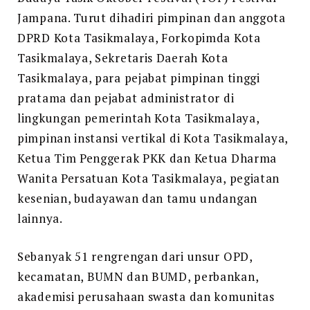
KOTA
Jampana. Turut dihadiri pimpinan dan anggota
TASIKMALAYA
DPRD Kota Tasikmalaya, Forkopimda Kota
KE-
Tasikmalaya, Sekretaris Daerah Kota
21,
Tasikmalaya, para pejabat pimpinan tinggi
DINAS
SOSIAL
pratama dan pejabat administrator di
KOTA
lingkungan pemerintah Kota Tasikmalaya,
TASIKMALAYA
pimpinan instansi vertikal di Kota Tasikmalaya,
BERPARTISIPASI
Ketua Tim Penggerak PKK dan Ketua Dharma
DALAM
Wanita Persatuan Kota Tasikmalaya, pegiatan
ACARA
kesenian, budayawan dan tamu undangan
HELARAN
lainnya.
JAMPANA
TAHUN
Sebanyak 51 rengrengan dari unsur OPD,
2022.
kecamatan, BUMN dan BUMD, perbankan,
akademisi perusahaan swasta dan komunitas