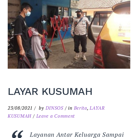
LAYAR KUSUMAH
23/08/2021
by
DINSOS
in
Berita
,
LAYAR
on
KUSUMAH
Leave a Comment
LAYAR
KUSUMAH
Layanan Antar Keluarga Sampai