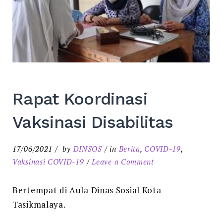
Rapat Koordinasi
Vaksinasi Disabilitas
17/06/2021
by
DINSOS
in
Berita
,
COVID-19
,
on
Vaksinasi COVID-19
Leave a Comment
Rapat
Koordinasi
Bertempat di Aula Dinas Sosial Kota
Vaksinasi
Tasikmalaya.
Disabilitas