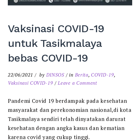
Vaksinasi COVID-19
untuk Tasikmalaya
bebas COVID-19
22/06/2021
by
DINSOS
in
Berita
,
COVID-19
,
on
Vaksinasi COVID-19
Leave a Comment
Vaksinasi
COVID-
Pandemi Covid 19 berdampak pada kesehatan
19
masyarakat dan perekonomian nasional,di kota
untuk
Tasikmalaya sendiri telah dinyatakan darurat
Tasikmalaya
kesehatan dengan angka kasus dan kematian
bebas
karena covid yang cukup tinggi.
COVID-