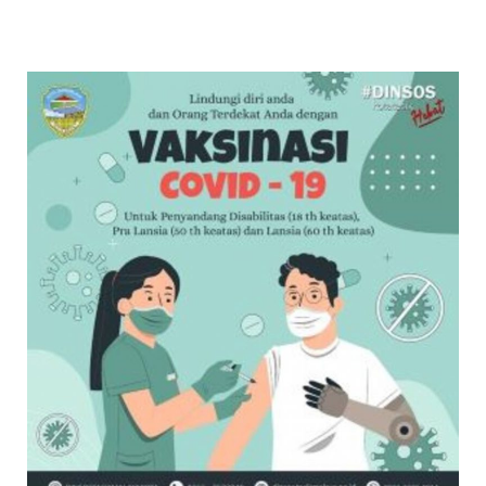
EXPAND
DROPDO
Search
for:
SEARCH