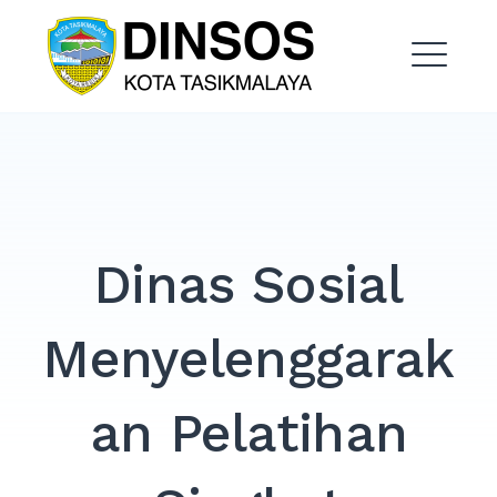
Skip
Dinas Sosial Kota
to
Tasikmalaya
content
ME
EXPAND
DROPDO
EXPAND
Dinas Sosial
DROPDO
EXPAND
Menyelenggarak
DROPDO
EXPAND
DROPDO
an Pelatihan
EXPAND
DROPDO