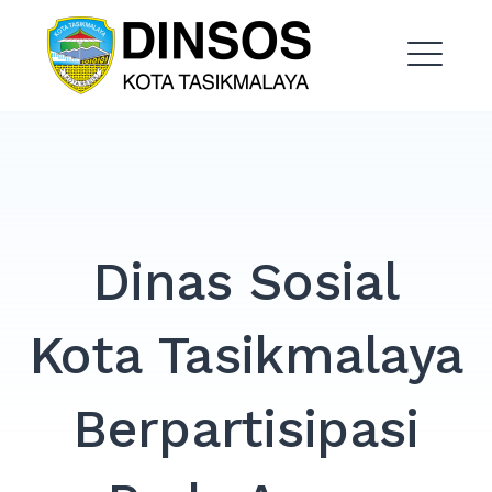
Skip
Dinas Sosial Kota
to
Tasikmalaya
content
ME
EXPAND
DROPDO
EXPAND
Dinas Sosial
DROPDO
EXPAND
Kota Tasikmalaya
DROPDO
EXPAND
DROPDO
Berpartisipasi
EXPAND
DROPDO