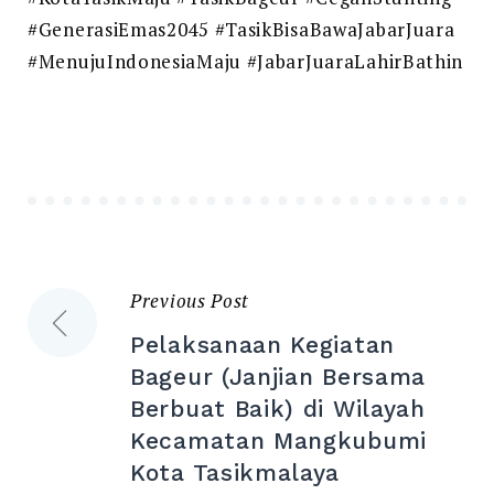
#GenerasiEmas2045 #TasikBisaBawaJabarJuara
#MenujuIndonesiaMaju #JabarJuaraLahirBathin
Previous Post
Post
Pelaksanaan Kegiatan
navigation
Bageur (Janjian Bersama
Berbuat Baik) di Wilayah
Kecamatan Mangkubumi
Kota Tasikmalaya