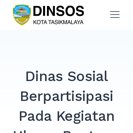
Skip
Dinas Sosial Kota
to
Tasikmalaya
content
ME
EXPAND
DROPDO
EXPAND
Dinas Sosial
DROPDO
EXPAND
Berpartisipasi
DROPDO
EXPAND
DROPDO
Pada Kegiatan
EXPAND
DROPDO