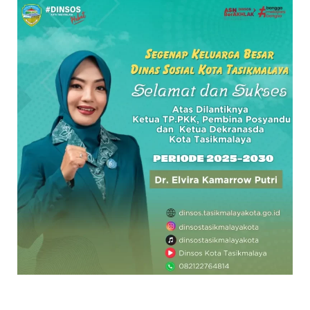
EXPAND
DROPDO
Search
for:
SEARCH